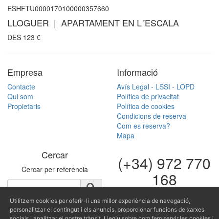
ESHFTU0000170100000357660
LLOGUER | APARTAMENT EN L´ESCALA
DES
123
€
Empresa
Informació
Contacte
Avís Legal - LSSI - LOPD
Qui som
Política de privacitat
Propietaris
Política de cookies
Condicions de reserva
Com es reserva?
Mapa
Cercar
(+34) 972 770
Cercar per referència
168
(+34) 616 966
Utilitzem cookies per oferir-li una millor experiència de navegació,
682
personalitzar el contingut i els anuncis, proporcionar funcions de xarxes
socials i analitzar el nostre trànsit. Llegiu sobre com fem servir les cookies i