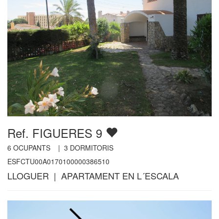
Ref. FIGUERES 9
6
OCUPANTS |
3
DORMITORIS
ESFCTU00A0170100000386510
LLOGUER | APARTAMENT EN L´ESCALA