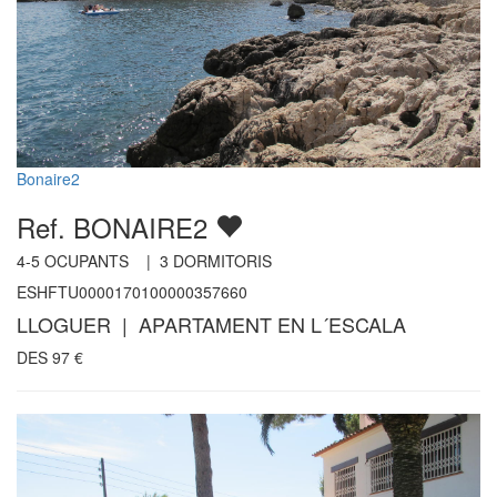
Bonaire2
Ref. BONAIRE2
4-5
OCUPANTS |
3
DORMITORIS
ESHFTU0000170100000357660
LLOGUER | APARTAMENT EN L´ESCALA
DES
97
€