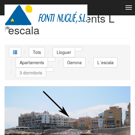
Lloguer Apartaments L
´escala
Tots
Lloguer
Apartaments
Gerona
L´escala
3 dormitoris