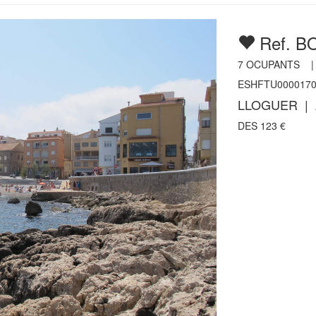
Ref. B
7
OCUPANTS 
ESHFTU0000170
LLOGUER | 
DES
123
€