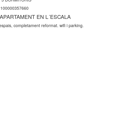
100000357660
APARTAMENT EN L´ESCALA
spais, completament reformat. wifi i parking.