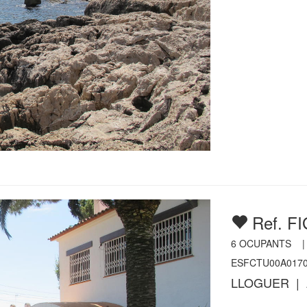
Ref. F
6
OCUPANTS 
ESFCTU00A0170
LLOGUER | 