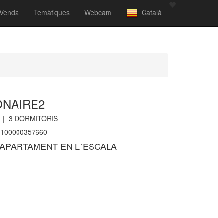
Venda
Temàtiques
Webcam
Català
ONAIRE2
 |
3
DORMITORIS
100000357660
APARTAMENT EN L´ESCALA