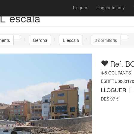
Lloguer
Lloguer tot any
L´escala
ments
Gerona
L´escala
3 dormitoris
Ref. B
4-5
OCUPANTS
ESHFTU0000170
LLOGUER | 
DES
97
€