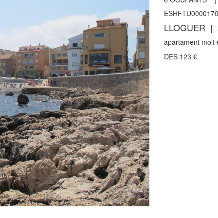
ESHFTU0000170
LLOGUER | 
apartament molt e
DES
123
€