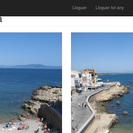
Lloguer
Lloguer tot any
a