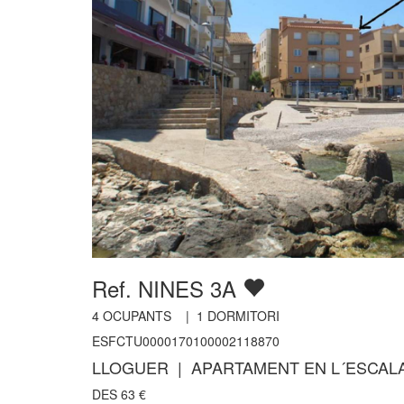
Ref. NINES 3A
4
OCUPANTS |
1
DORMITORI
ESFCTU0000170100002118870
LLOGUER | APARTAMENT EN L´ESCAL
DES
63
€