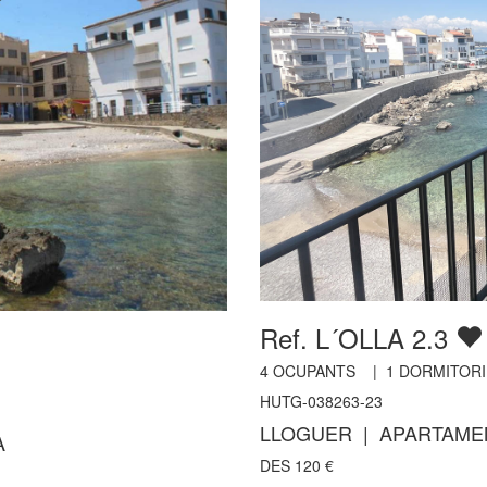
Ref. L´OLLA 2.3
4
OCUPANTS |
1
DORMITORI
HUTG-038263-23
LLOGUER | APARTAMEN
A
DES
120
€