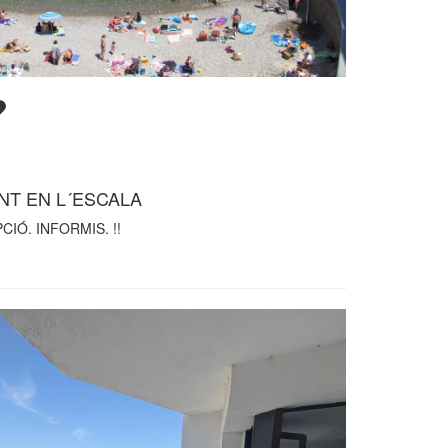
T EN L´ESCALA
IÓ. INFORMIS. !!