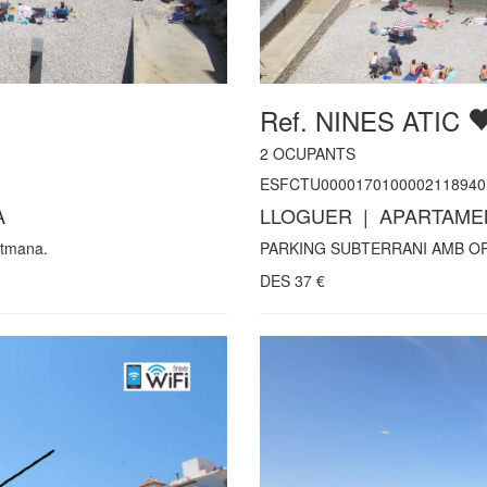
Ref. NINES ATIC
2
OCUPANTS
ESFCTU0000170100002118940
A
LLOGUER | APARTAMEN
etmana.
PARKING SUBTERRANI AMB OPC
DES
37
€