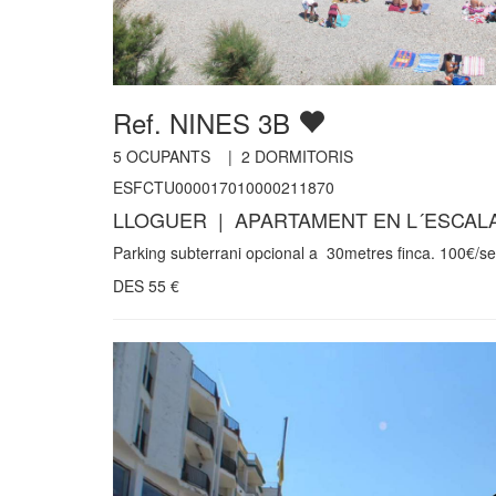
Ref. NINES 3B
5
OCUPANTS |
2
DORMITORIS
ESFCTU000017010000211870
LLOGUER | APARTAMENT EN L´ESCAL
Parking subterrani opcional a 30metres finca. 100€/s
DES
55
€