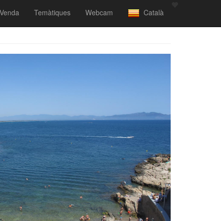
Venda
Temàtiques
Webcam
Català