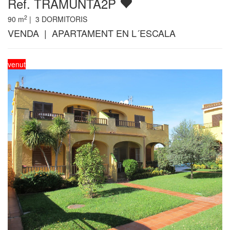
Ref. TRAMUNTA2P
2
90
m
|
3
DORMITORIS
VENDA | APARTAMENT EN L´ESCALA
venut