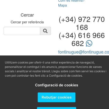
Com es reserva?
Mapa
Cercar
(+34) 972 770
Cercar per referència
168
(+34) 616 966
682
fontinugue@fontinugue.c
Producido por
Utilitzem cookies per oferir-li una millor experiència de navegació,
personalitzar el contingut i els anuncis, proporcionar funcions de xarxes
socials i analitzar el nostre trànsit. Llegiu sobre com fem servir les cookies i
com pot controlar-les fent clic a Configuració de cookies.
Configuració de cookies
Rebutjar cookies