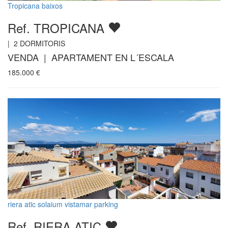
Tropicana baixos
Ref. TROPICANA
|
2
DORMITORIS
VENDA | APARTAMENT EN L´ESCALA
185.000
€
riera atic solaium vistamar parking
Ref. RIERA ATIC