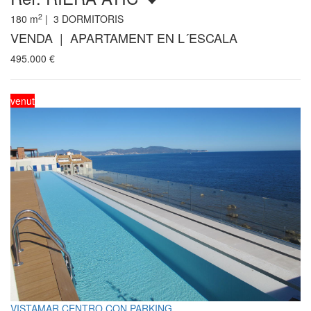
2
180
m
|
3
DORMITORIS
VENDA | APARTAMENT EN L´ESCALA
495.000
€
venut
VISTAMAR CENTRO CON PARKING