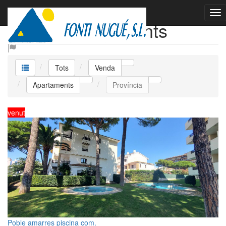
Venda Apartaments
Tots
Venda
Apartaments
Província
venut
Poble amarres piscina com.