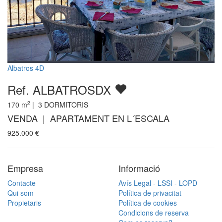
Albatros 4D
Ref. ALBATROSDX
2
170
m
|
3
DORMITORIS
VENDA | APARTAMENT EN L´ESCALA
925.000
€
Empresa
Informació
Contacte
Avís Legal - LSSI - LOPD
Qui som
Política de privacitat
Propietaris
Política de cookies
Condicions de reserva