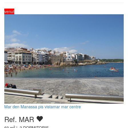
venut
Mar den Manassa pis vistamar mar centre
Ref. MAR
2
60
m
|
2
DORMITORIS