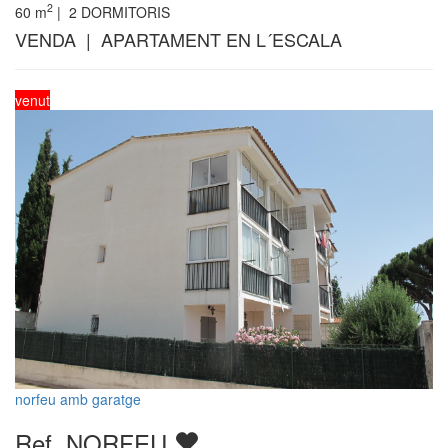
2
60
m
|
2
DORMITORIS
VENDA | APARTAMENT EN L´ESCALA
venut
norfeu amb garatge
Ref. NORFEU