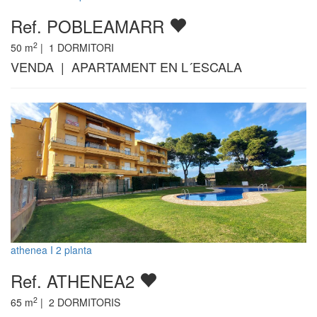
Ref. POBLEAMARR
2
50
m
|
1
DORMITORI
VENDA | APARTAMENT EN L´ESCALA
athenea I 2 planta
Ref. ATHENEA2
2
65
m
|
2
DORMITORIS