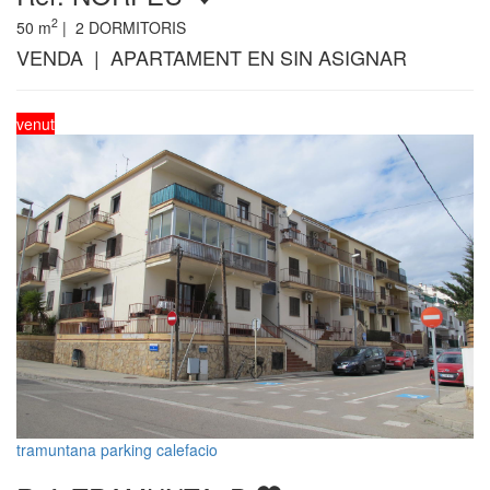
2
50
m
|
2
DORMITORIS
VENDA | APARTAMENT EN SIN ASIGNAR
venut
tramuntana parking calefacio