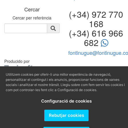
Cercar
(+34) 972 770
Cercar per referència
168
(+34) 616 966
682
fontinugue@fontinugue.c
Producido por
Utilitzem cookies per oferir-li una millor experiència de navegació,
personalitzar el contingut i els anuncis, proporcionar funcions de xarxes
socials i analitzar el nostre trànsit. Llegiu sobre com fem servir les cookies i
com pot controlar-les fent clic a Configuració de cookies.
Configuració de cookies
Rebutjar cookies