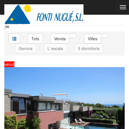
Venda Villes
Tots
Venda
Villes
Gerona
L´escala
5 dormitoris
venut