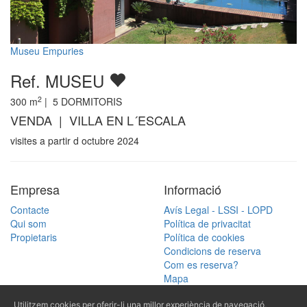
Museu Empuries
Ref. MUSEU
2
300
m
|
5
DORMITORIS
VENDA | VILLA EN L´ESCALA
visites a partir d octubre 2024
Empresa
Informació
Contacte
Avís Legal - LSSI - LOPD
Qui som
Política de privacitat
Propietaris
Política de cookies
Condicions de reserva
Com es reserva?
Mapa
Cercar
Utilitzem cookies per oferir-li una millor experiència de navegació,