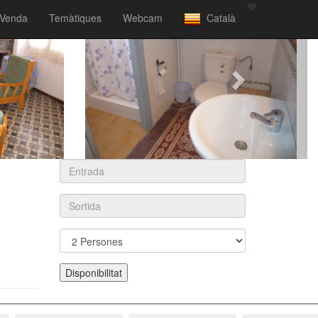
Venda
Temàtiques
Webcam
Català