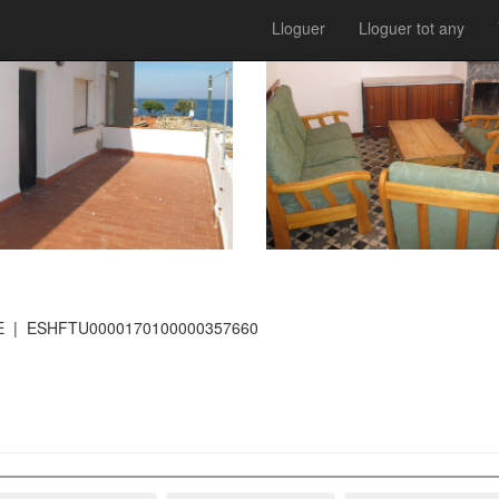
Lloguer
Lloguer tot any
E
| ESHFTU0000170100000357660