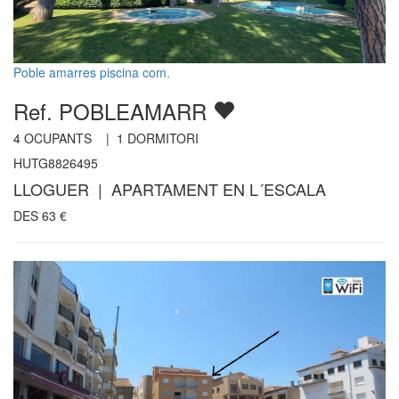
Poble amarres piscina com.
Ref. POBLEAMARR
4
OCUPANTS |
1
DORMITORI
HUTG8826495
LLOGUER | APARTAMENT EN L´ESCALA
DES
63
€