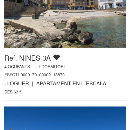
Ref. NINES 3A
4
OCUPANTS |
1
DORMITORI
ESFCTU0000170100002118870
LLOGUER | APARTAMENT EN L´ESCALA
DES
63
€