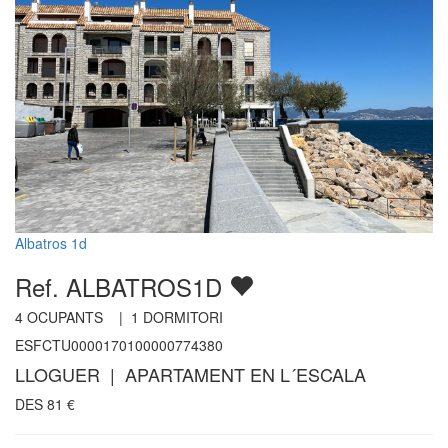
Albatros 1d
Ref. ALBATROS1D
4
OCUPANTS |
1
DORMITORI
ESFCTU0000170100000774380
LLOGUER | APARTAMENT EN L´ESCALA
DES
81
€