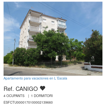
Apartamento para vacaciones en L´Escala
Ref. CANIGO
4
OCUPANTS |
1
DORMITORI
ESFCTU0000170100002139660