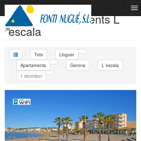
Lloguer Apartaments L
´escala
Tots
Lloguer
Apartaments
Gerona
L´escala
1 dormitori