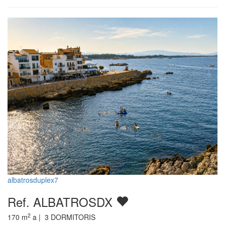
albatrosduplex7
Ref. ALBATROSDX
2
170
m
a |
3
DORMITORIS