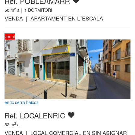
Ref. POBLEAMARR
2
50
m
a |
1
DORMITORI
VENDA | APARTAMENT EN L´ESCALA
venut
enric serra baixos
Ref. LOCALENRIC
2
52
m
a
VENDA | LOCAL COMERCIAL EN SIN ASIGNAR