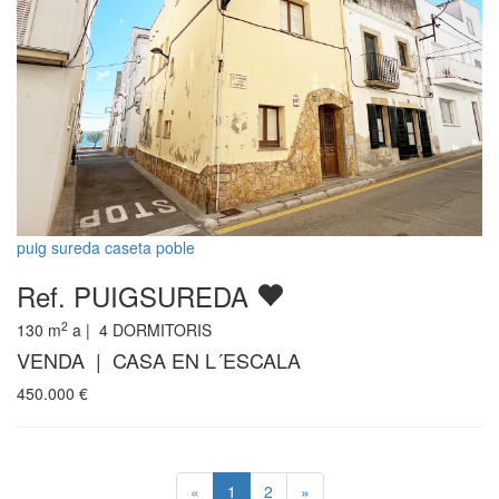
puig sureda caseta poble
Ref. PUIGSUREDA
2
130
m
a |
4
DORMITORIS
VENDA | CASA EN L´ESCALA
450.000
€
«
1
2
»