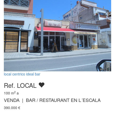
local centrico ideal bar
Ref. LOCAL
2
100
m
a
VENDA | BAR / RESTAURANT EN L´ESCALA
390.000
€