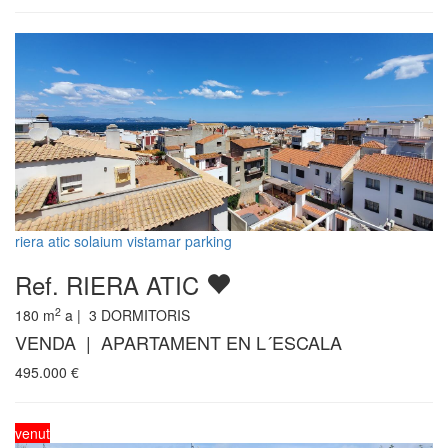
riera atic solaium vistamar parking
Ref. RIERA ATIC
2
180
m
a |
3
DORMITORIS
VENDA | APARTAMENT EN L´ESCALA
495.000
€
venut