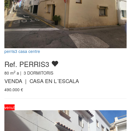
perris3 casa centre
Ref. PERRIS3
2
80
m
a |
3
DORMITORIS
VENDA | CASA EN L´ESCALA
490.000
€
venut