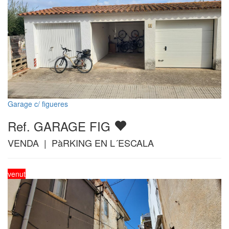
Garage c/ figueres
Ref. GARAGE FIG
VENDA | PàRKING EN L´ESCALA
venut