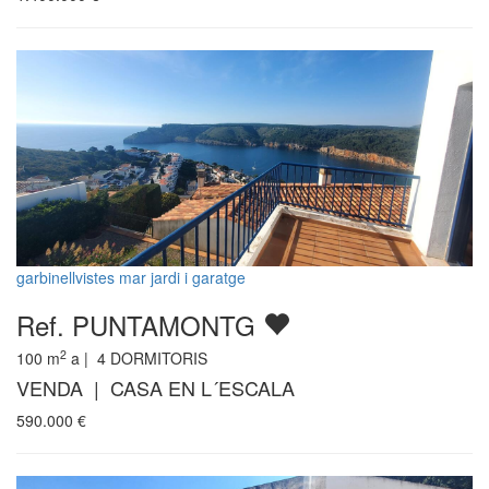
garbinellvistes mar jardi i garatge
Ref. PUNTAMONTG
2
100
m
a |
4
DORMITORIS
VENDA | CASA EN L´ESCALA
590.000
€