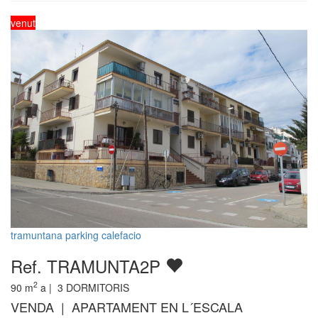
venut
tramuntana parking calefacio
Ref. TRAMUNTA2P
2
90
m
a |
3
DORMITORIS
VENDA | APARTAMENT EN L´ESCALA