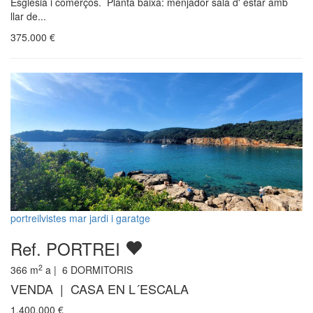
Esglesia i comerços. Planta baixa: menjador sala d' estar amb
llar de...
375.000
€
portreilvistes mar jardi i garatge
Ref. PORTREI
2
366
m
a |
6
DORMITORIS
VENDA | CASA EN L´ESCALA
1.400.000
€