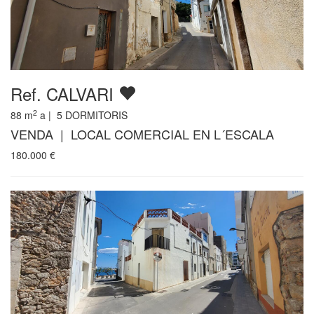
Ref. CALVARI
2
88
m
a |
5
DORMITORIS
VENDA | LOCAL COMERCIAL EN L´ESCALA
180.000
€