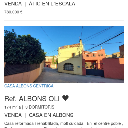
VENDA | ÀTIC EN L´ESCALA
780.000
€
CASA ALBONS CENTRICA
Ref. ALBONS OLI
2
174
m
a |
3
DORMITORIS
VENDA | CASA EN ALBONS
Casa reformada i rehabilitada, molt cuidada. En el centre poble ,