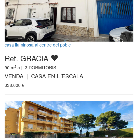
casa lluminosa al centre del poble
Ref. GRACIA
2
90
m
a |
3
DORMITORIS
VENDA | CASA EN L´ESCALA
338.000
€