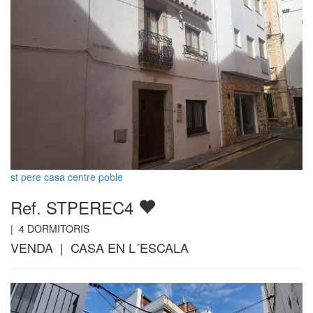
st pere casa centre poble
Ref. STPEREC4
|
4
DORMITORIS
VENDA | CASA EN L´ESCALA