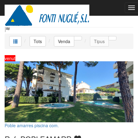
Venda
Tots
Venda
Tipus
venut
Poble amarres piscina com.