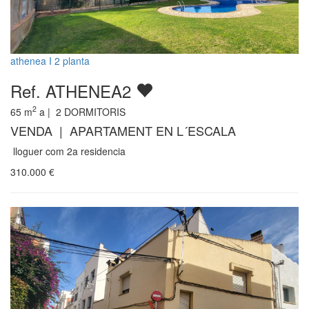
athenea I 2 planta
Ref. ATHENEA2
2
65
m
a |
2
DORMITORIS
VENDA | APARTAMENT EN L´ESCALA
lloguer com 2a residencia
310.000
€