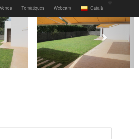
Venda
Temàtiques
Webcam
Català