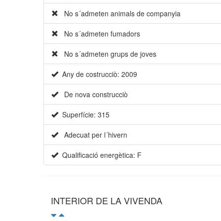
No s´admeten animals de companyia
No s´admeten fumadors
No s´admeten grups de joves
Any de costrucciò: 2009
De nova construcciò
Superfície: 315
Adecuat per l´hivern
Qualificació energètica: F
INTERIOR DE LA VIVENDA