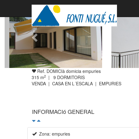
venut
Ref. DOMICIà domicia empuries
2
315
m
|
9
DORMITORIS
VENDA | CASA EN L´ESCALA | EMPURIES
INFORMACIó GENERAL
Zona: empuries