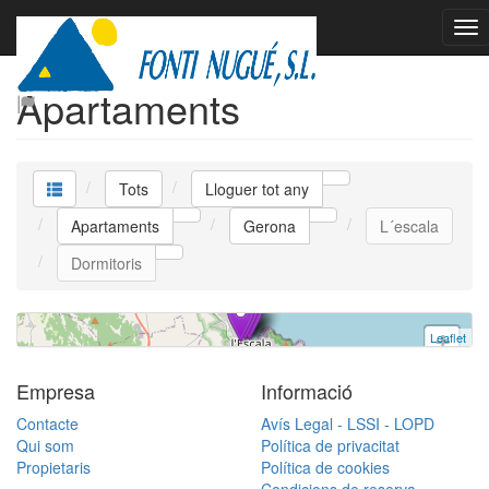
Lloguer tot any
Apartaments
Apartament
L´escala
Tots
Lloguer tot any
3 dormitoris | 6 ocupants | 890 €
Apartaments
Gerona
L´escala
HUTG-036887-38 | Ref. El Dali B | Lloguer tot
Dormitoris
any
Leaflet
+
−
Empresa
Informació
Contacte
Avís Legal - LSSI - LOPD
Qui som
Política de privacitat
Propietaris
Política de cookies