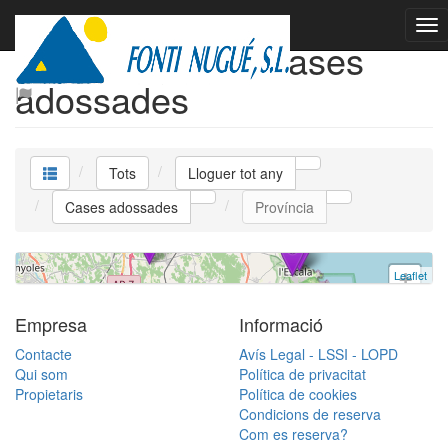
Lloguer tot any Cases
st coloma amb garatge
adossades
Casa adossada
L´escala
Tots
Lloguer tot any
3 dormitoris | 6 ocupants | 790 €
Cases adossades
Província
Ref. stacoloma | Lloguer tot any
Leaflet
+
−
Empresa
Informació
Contacte
Avís Legal - LSSI - LOPD
Qui som
Política de privacitat
Propietaris
Política de cookies
Condicions de reserva
Com es reserva?