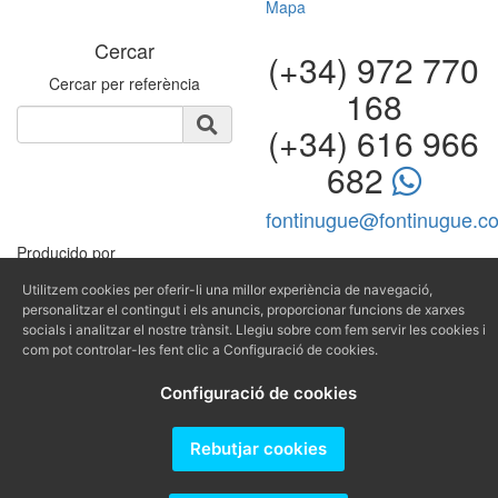
Mapa
Cercar
(+34) 972 770
Cercar per referència
168
(+34) 616 966
682
fontinugue@fontinugue.c
Producido por
Utilitzem cookies per oferir-li una millor experiència de navegació,
personalitzar el contingut i els anuncis, proporcionar funcions de xarxes
socials i analitzar el nostre trànsit. Llegiu sobre com fem servir les cookies i
com pot controlar-les fent clic a Configuració de cookies.
Configuració de cookies
Rebutjar cookies