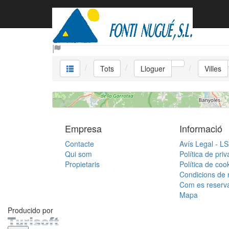
Lloguer Villes
Tots
Lloguer
Villes
Empresa
Informació
Contacte
Avís Legal - L
Qui som
Política de priv
Propietaris
Política de coo
Condicions de 
Com es reserv
Mapa
Producido por