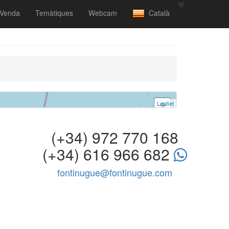
Venda
Temàtiques
Webcam
Català
Leaflet
+
−
(+34) 972 770 168
(+34) 616 966 682
fontinugue@fontinugue.com