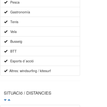
Pesca
Gastronomía
Tenis
Vela
Busseig
×
BTT
Esports d´acció
Altres: windsurfing / kitesurf
SITUACIó / DISTANCIES