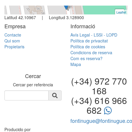
Leaflet
+
Latitud 42.10967 | Longitud 3.128900
−
Empresa
Informació
Contacte
Avís Legal - LSSI - LOPD
Qui som
Política de privacitat
Propietaris
Política de cookies
Condicions de reserva
Com es reserva?
Mapa
Cercar
(+34) 972 770
Cercar per referència
168
(+34) 616 966
682
fontinugue@fontinugue.c
Producido por