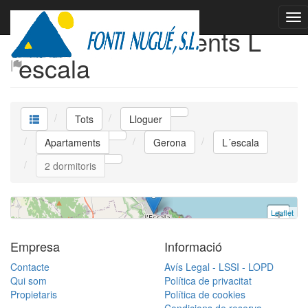
Lloguer Apartaments L
Apartamento en el centro de L´Escala
´escala
Apartament
L´escala
Tots
Lloguer
2 dormitoris | 6 ocupants
ESFCTU0000170100000411940 | Ref. Puig
Apartaments
Gerona
L´escala
Sured | Lloguer
2 dormitoris
Leaflet
+
−
Empresa
Informació
Contacte
Avís Legal - LSSI - LOPD
Qui som
Política de privacitat
Propietaris
Política de cookies