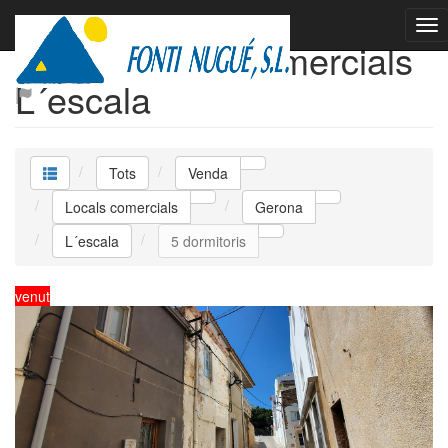
Venda Locals comercials
L´escala
Tots
Venda
Locals comercials
Gerona
L´escala
5 dormitoris
venut