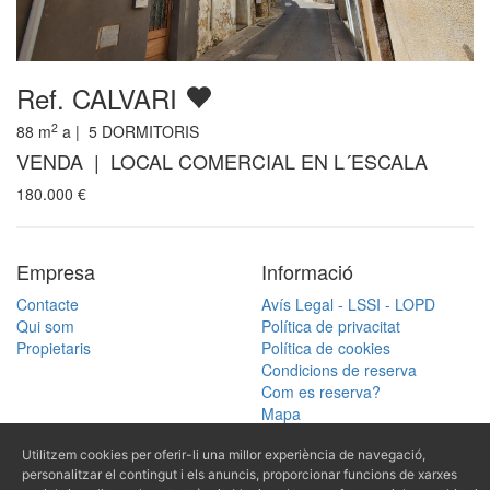
Ref. CALVARI
2
88
m
a |
5
DORMITORIS
VENDA | LOCAL COMERCIAL EN L´ESCALA
180.000
€
Empresa
Informació
Contacte
Avís Legal - LSSI - LOPD
Qui som
Política de privacitat
Propietaris
Política de cookies
Condicions de reserva
Com es reserva?
Mapa
Cercar
Utilitzem cookies per oferir-li una millor experiència de navegació,
(+34) 972 770
personalitzar el contingut i els anuncis, proporcionar funcions de xarxes
Cercar per referència