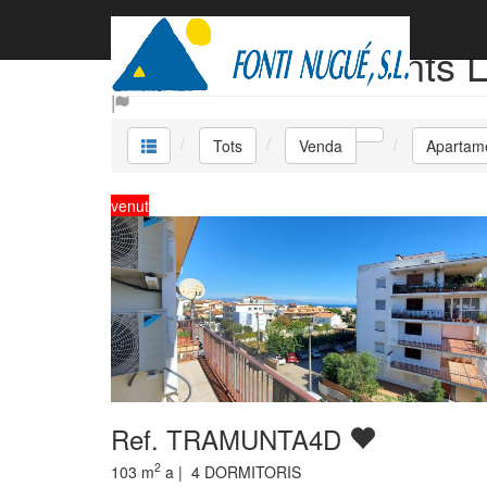
Venda Apartaments L
Tots
Venda
Apartam
venut
Ref. TRAMUNTA4D
2
103
m
a |
4
DORMITORIS