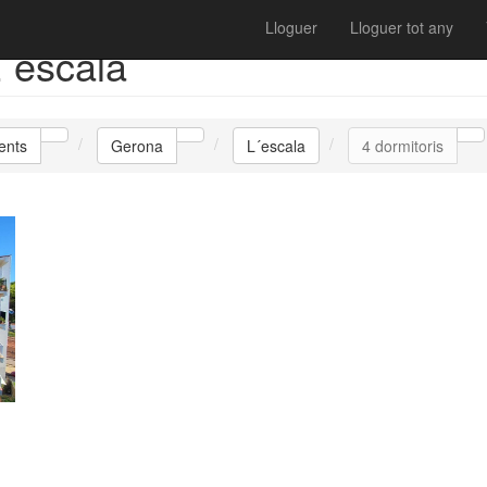
Lloguer
Lloguer tot any
´escala
ents
Gerona
L´escala
4 dormitoris