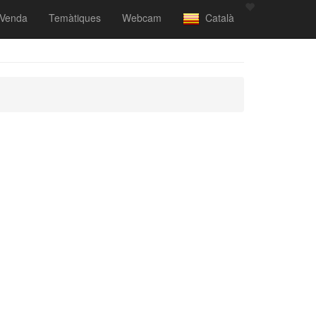
Venda
Temàtiques
Webcam
Català