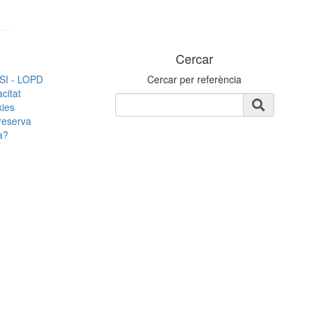
Cercar
SSI - LOPD
Cercar per referència
acitat
kies
reserva
a?