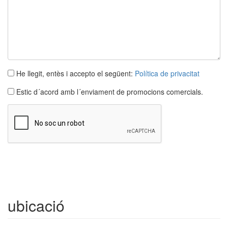
He llegit, entès i accepto el següent:
Política de privacitat
Estic d´acord amb l´enviament de promocions comercials.
Apartament
L´escala
2 dormitoris | 4 ocupants
ubicació
Ref. athenea2 | Venda