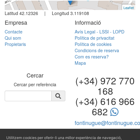
Leaflet
+
Latitud 42.12326 | Longitud 3.119108
−
Empresa
Informació
Contacte
Avís Legal - LSSI - LOPD
Qui som
Política de privacitat
Propietaris
Política de cookies
Condicions de reserva
Com es reserva?
Mapa
Cercar
(+34) 972 770
Cercar per referència
168
(+34) 616 966
682
fontinugue@fontinugue.c
Producido por
Utilitzem cookies per oferir-li una millor experiència de navegació,