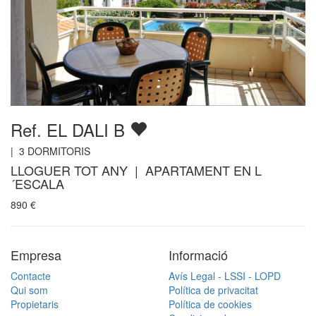
Ref. EL DALI B
|
3
DORMITORIS
LLOGUER TOT ANY | APARTAMENT EN L
´ESCALA
890
€
Empresa
Informació
Contacte
Avís Legal - LSSI - LOPD
Qui som
Política de privacitat
Propietaris
Política de cookies