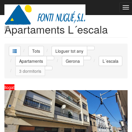
Lloguer tot any
Apartaments L´escala
Tots
Lloguer tot any
Apartaments
Gerona
L´escala
3 dormitoris
llogat