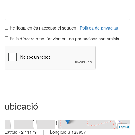
He llegit, entès i accepto el següent:
Política de privacitat
Estic d´acord amb l´enviament de promocions comercials.
Casa
L´escala
2 dormitoris
ubicació
Ref. Teranyina3 | Lloguer tot any
Leaflet
+
Latitud 42.11179 | Longitud 3.128657