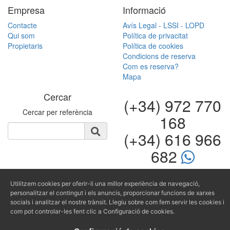
−
Empresa
Informació
Contacte
Avís Legal - LSSI - LOPD
Qui som
Política de privacitat
Propietaris
Política de cookies
Condicions de reserva
Com es reserva?
Mapa
Cercar
(+34) 972 770
Cercar per referència
168
(+34) 616 966
682
fontinugue@fontinugue.c
Utilitzem cookies per oferir-li una millor experiència de navegació,
Producido por
personalitzar el contingut i els anuncis, proporcionar funcions de xarxes
socials i analitzar el nostre trànsit. Llegiu sobre com fem servir les cookies i
com pot controlar-les fent clic a Configuració de cookies.