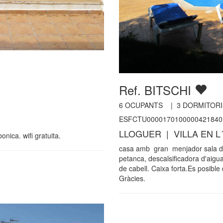
Ref. BITSCHI
6
OCUPANTS |
3
DORMITORI
ESFCTU0000170100000421840
LLOGUER | VILLA EN L
nica. wifi gratuita.
casa amb gran menjador sala d'
petanca, descalsificadora d'aigu
de cabell. Caixa forta.Es posible
Gràcies.