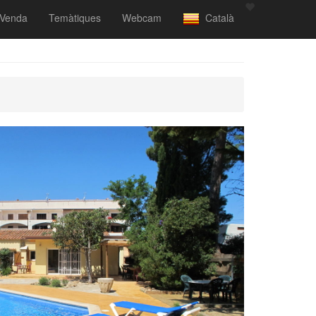
Venda
Temàtiques
Webcam
Català