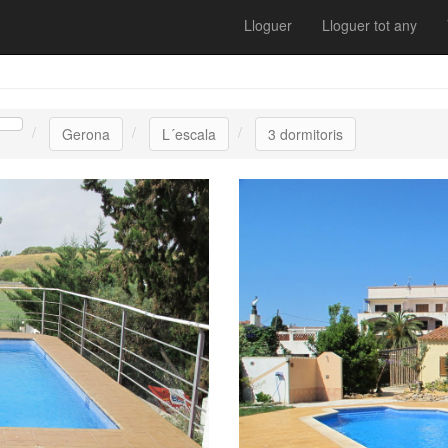
Lloguer
Lloguer tot any
Gerona
L´escala
3 dormitoris