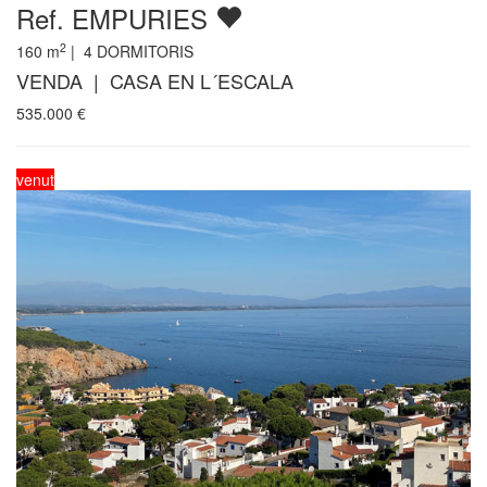
Ref. EMPURIES
2
160
m
|
4
DORMITORIS
VENDA | CASA EN L´ESCALA
535.000
€
venut