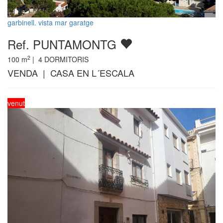
garbinell. vista mar garatge
Ref. PUNTAMONTG
2
100
m
|
4
DORMITORIS
VENDA | CASA EN L´ESCALA
venut