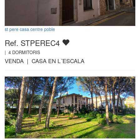
st pere casa centre poble
Ref. STPEREC4
|
4
DORMITORIS
VENDA | CASA EN L´ESCALA