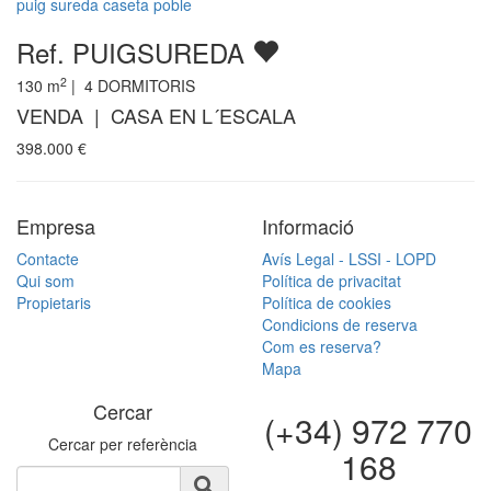
puig sureda caseta poble
Ref. PUIGSUREDA
2
130
m
|
4
DORMITORIS
VENDA | CASA EN L´ESCALA
398.000
€
Empresa
Informació
Contacte
Avís Legal - LSSI - LOPD
Qui som
Política de privacitat
Propietaris
Política de cookies
Condicions de reserva
Com es reserva?
Mapa
Cercar
(+34) 972 770
Cercar per referència
168