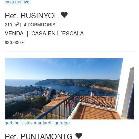
casa rusinyol
Ref. RUSINYOL
2
210
m
|
4
DORMITORIS
VENDA | CASA EN L´ESCALA
630.000
€
garbinellvistes mar jardi i garatge
Ref. PUNTAMONTG