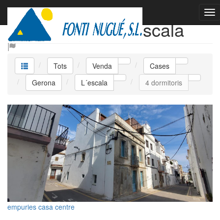
Venda Cases L´escala
Tots
Venda
Cases
Gerona
L´escala
4 dormitoris
empuries casa centre