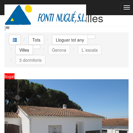
Lloguer tot any Villes
Tots
Lloguer tot any
Villes
Gerona
L´escala
3 dormitoris
llogat